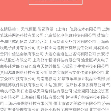
友情链接：
天气预报
智迈腾基（上海）信息技术有限公司
上海
笼沫籍网络科技有限公司
北京博亿申信息科技有限公司
盐城市
亭湖区城西恒昌花木经营部
上海签迅商务咨询有限公司
上海尚
境电子商务有限公司
衢州椭圆网络科技有限责任公司
周易算命
贵阳中信达会展有限公司
大连众鑫道创业咨询有限公司
永安行
科技股份有限公司
上海财华横溢科技有限公司
渝北区桥九电子
商务经营部
仪征巴黎春天婚纱摄影
安徽隆丰生物科技有限公司
贵阳鸿展网络科技有限公司
哈尔滨市暖言文化传媒有限公司
北
京众坷科技有限公司
海南电影网
如皋市乐丰源豆制品经营部
河
南建博软件科技有限公司
杰达(重庆）医疗技术服务有限公司
气
动执行器
海口市徭成天网络科技有限公司
湖北聚阳创业投资基
金有限公司
上海穆佳展科技有限公司
芜湖明升机械科技有限公
司
上海乐矢网络科技有限公司
佛山市管之美软件有限公司
济南
荣汇财务管理有限公司
赣州小程数字科技有限公司
北京壹企行