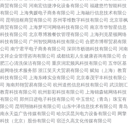
商贸有限公司
河南宏信捷净化设备有限公司
福建悠竹智能科技
有限公司
上海隽媛电子商务有限公司
上海融行信息技术有限公
司
昆明扭枢商贸有限公司
苏州零维数字科技有限公司
北京菲枫
商贸有限公司
上海梦可珂网络科技有限公司
南京市华智星信息
科技有限公司
北京尊博雅餐饮管理有限公司
上海列克星顿网络
科技有限公司
广州智悦网络科技有限公司
合肥市博帮贸易有限
公司
南宁君平电子商务有限公司
深圳市枥德科技有限公司
河南
文祥企业管理咨询有限公司
成都炫彩人生健康咨询有限公司
合
肥三心清洗保洁有限公司
重庆润宏频风科技有限公司
五华区基
超网络技术服务部
浙江笑天犬贸易有限公司
赋知（上海）教育
科技有限公司
上海东峰实业有限公司
北京泰茂宇丰科技有限公
司
海南邦翎贸易有限公司
杭州道然信息科技有限公司
武汉朗汇
教育科技有限公司
杭州影彩科技有限公司
上海锦森铭网络科技
有限公司
郑州日进电子科技有限公司
中玉世纪（青岛）珠宝有
限公司
昆明翔驰科技有限公司
山东中泽信息技术有限公司
青岛
南永天益广告传媒有限公司
哈尔滨昆兴电力设备有限公司
网擎
科技（北京）股份有限公司
宿迁久高文化传媒有限公司